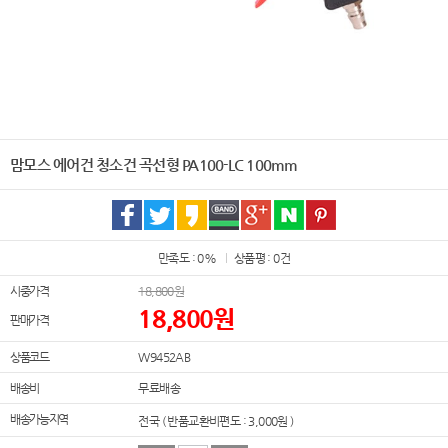
맘모스 에어건 청소건 곡선형 PA100-LC 100mm
만족도 : 0%
상품평 : 0건
시중가격
18,800
원
18,800
원
판매가격
상품코드
W9452AB
배송비
무료배송
배송가능지역
전국 ( 반품교환비편도 : 3,000원 )