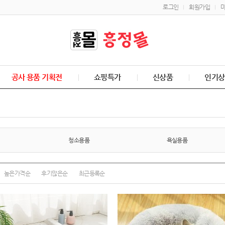
로그인
회원가입
공사 용품 기획전
쇼핑특가
신상품
인기상
청소용품
욕실용품
높은가격순
후기많은순
최근등록순