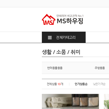
전체카테고리
생활 / 소품 / 취미
반려동물용품
주방용품
전체상품
10
개
인기상품순
낮은가격순