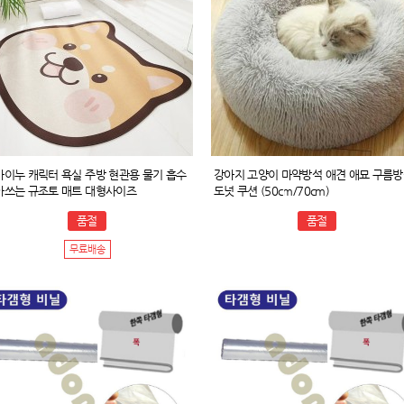
바이누 캐릭터 욕실 주방 현관용 물기 흡수
강아지 고양이 마약방석 애견 애묘 구름
아쓰는 규조토 매트 대형사이즈
도넛 쿠션 (50cm/70cm)
품절
품절
무료배송