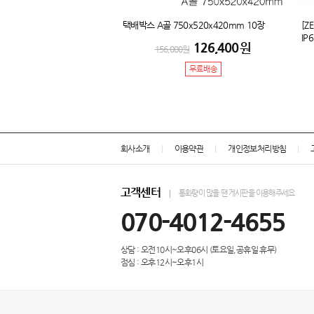
택배박스 A골 750x520x420mm 10장
[
IP
126,400
원
156,000
원
무료배송
회사소개
이용약관
개인정보처리방침
고객센터
통화량이 많을 땐 게시판을 이용해주세요
070-4012-4655
상담 : 오전10시~오후06시 (토요일,공휴일 휴무)
점심 : 오후12시~오후1시