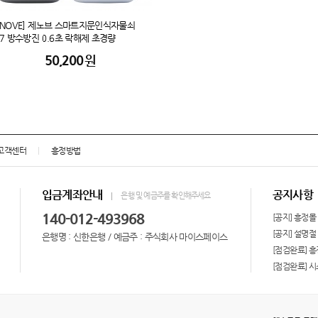
ZENOVE] 제노브 스마트지문인식자물쇠
67 방수방진 0.6초 락해제 초경량
50,200
원
고객센터
흥정방법
입금계좌안내
공지사항
은행 및 예금주를 확인해주세요
140-012-493968
[공지] 흥정몰
은행명 : 신한은행 / 예금주 : 주식회사 마이스페이스
[점검완료] 
[점검완료] 