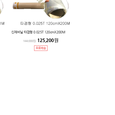
신재비닐 타갬형 0.025T 120cmX200M
125,200
원
144,000
원
무료배송