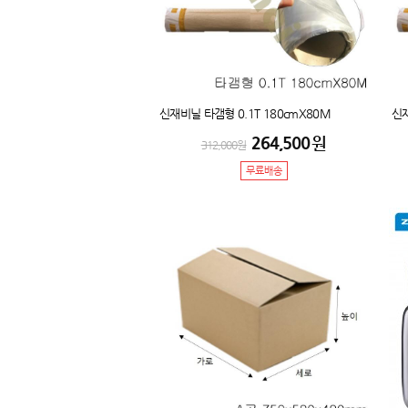
신재비닐 타갬형 0.1T 180cmX80M
신재
264,500
원
312,000
원
무료배송