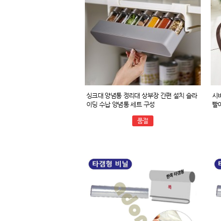
싱크대 양념통 정리대 상부장 간편 설치 슬라
시
이딩 수납 양념통 세트 구성
빨
품절