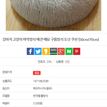
강아지 고양이 마약방석 애견 애묘 구름방석 도넛 쿠션 (50cm/70cm)
만족도 : 0%
상품평 : 0건
판매가격
품절
상품코드
1671082589
원산지
해외아시아(중국)
모델명
반려동물방석
배송비
3,000원