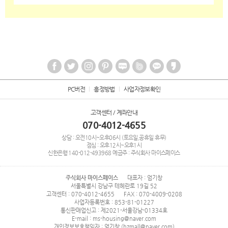
PC버전
흥정방법
사업자정보확인
고객센터 / 계좌안내
070-4012-4655
상담 : 오전10시~오후06시 (토요일,공휴일 휴무)
점심 : 오후12시~오후1시
신한은행
140-012-493968
예금주 : 주식회사 마이스페이스
주식회사 마이스페이스
대표자 : 엄기창
서울특별시 강남구 테헤란로 19길 52
고객센터 : 070-4012-4655
FAX : 070-4009-0208
사업자등록번호 : 853-81-01227
통신판매업신고 : 제2021-서울강남-01334호
E-mail : ms-housing@naver.com
개인정보보호책임자 : 엄기창 (hzmall@naver.com)