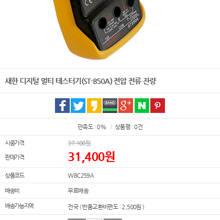
새한 디지털 멀티 테스터기(ST-850A) 전압 전류 잔량
만족도 : 0%
상품평 : 0건
시중가격
37,100
원
31,400
원
판매가격
상품코드
W8C259A
배송비
무료배송
배송가능지역
전국 ( 반품교환비편도 : 2,500원 )