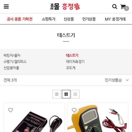
0
공사 용품 기획전
쇼핑특가
신상품
인기상품
MY 흥정거래
테스트기
워킹자/줄자
테스트기
수평기/캘리퍼스
레이저측정기
산업용저울
조도계
전체
3
개
인기상품순