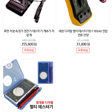
표면 저항 측정기 정전기 테스트기 계측기 저
새한 디지털 멀티 테스터기(ST-850A) 전압
항계
전류 잔량
469,400
원
37,100
원
355,600
31,400
원
원
무료배송
무료배송