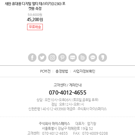
새한 휴대용 디지털 멀티 테스터기(3230) 포
켓용 측정
53,600
원
45,200
원
무료배송
PC버전
흥정방법
사업자정보확인
고객센터 / 계좌안내
070-4012-4655
상담 : 오전10시~오후06시 (토요일,공휴일 휴무)
점심 : 오후12시~오후1시
신한은행
140-012-493968
예금주 : 주식회사 마이스페이스
주식회사 마이스페이스
대표자 : 엄기창
서울특별시 강남구 테헤란로 19길 52
고객센터 : 070-4012-4655
FAX : 070-4009-0208