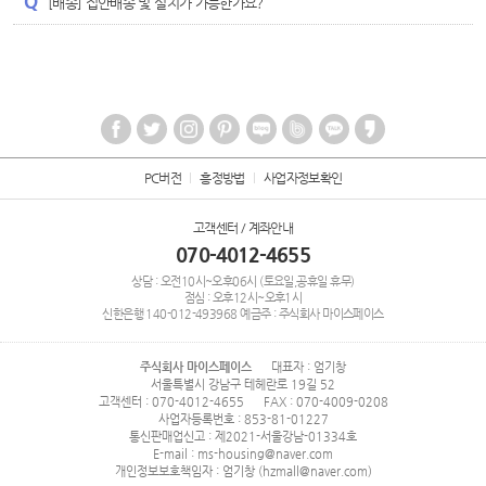
[배송] 집안배송 및 설치가 가능한가요?
PC버전
흥정방법
사업자정보확인
고객센터 / 계좌안내
070-4012-4655
상담 : 오전10시~오후06시 (토요일,공휴일 휴무)
점심 : 오후12시~오후1시
신한은행
140-012-493968
예금주 : 주식회사 마이스페이스
주식회사 마이스페이스
대표자 : 엄기창
서울특별시 강남구 테헤란로 19길 52
고객센터 : 070-4012-4655
FAX : 070-4009-0208
사업자등록번호 : 853-81-01227
통신판매업신고 : 제2021-서울강남-01334호
E-mail : ms-housing@naver.com
개인정보보호책임자 : 엄기창 (hzmall@naver.com)